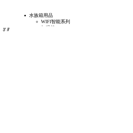
水族箱用品
WIFI智能系列
加温棒
ꂃ
ꁹ
内置过滤器
外置过滤器
外挂过滤器
过滤滤材
UV杀菌灯
水泵
气泵
蛋白分离器
其他附件
池塘用品
池塘过滤
池塘水泵
池塘喷泉
池塘吸污
池塘杀菌
客户服务