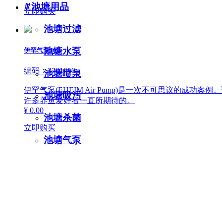
ꄶ
池塘用品
立即购买
池塘过滤
池塘水泵
伊罕气泵100
编码：3701050
池塘喷泉
伊罕气泵(EHEIM Air Pump)是一次不可思议的
池塘吸污
许多养鱼爱好者一直所期待的。
¥ 0.00
池塘杀菌
立即购买
池塘气泵