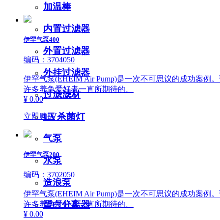
其他附件
加温棒
池塘用品
池塘过滤
内置过滤器
池塘水泵
伊罕气泵400
池塘喷泉
外置过滤器
池塘吸污
编码：3704050
池塘杀菌
外挂过滤器
客户服务
伊罕气泵(EHEIM Air Pump)是一次不可思议的
产品保修说明
许多养鱼爱好者一直所期待的。
过滤滤材
入门指南
¥ 0.00
关于我们
新闻动态
UV杀菌灯
立即购买
品牌历史
荣誉奖项
气泵
联系我们
伊罕气泵200
授权经销商
水泵
编码：3702050
造浪泵
伊罕气泵(EHEIM Air Pump)是一次不可思议的
蛋白分离器
许多养鱼爱好者一直所期待的。
¥ 0.00