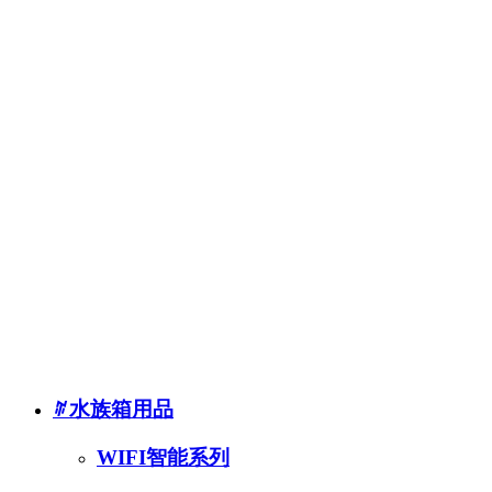
产品保修说明
入门指南
关于我们
新闻动态
品牌历史
荣誉奖项
联系我们
授权经销商
水族箱用品
WIFI智能系列
加温棒
内置过滤器
外置过滤器
外挂过滤器
过滤滤材
UV杀菌灯
ꄶ
水族箱用品
水泵
气泵
WIFI智能系列
蛋白分离器