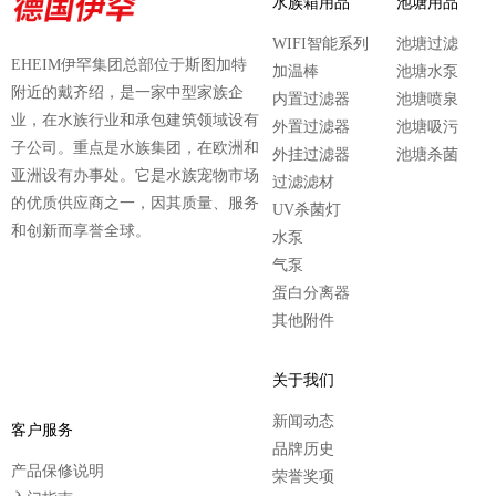
水族箱用品
池塘用品
WIFI智能系列
池塘过滤
EHEIM伊罕集团总部位于斯图加特
加温棒
池塘水泵
附近的戴齐绍，是一家中型家族企
内置过滤器
池塘喷泉
业，在水族行业和承包建筑领域设有
外置过滤器
池塘吸污
子公司。重点是水族集团，在欧洲和
外挂过滤器
池塘杀菌
亚洲设有办事处。它是水族宠物市场
过滤滤材
的优质供应商之一，因其质量、服务
UV杀菌灯
和创新而享誉全球。
水泵
气泵
蛋白分离器
其他附件
关于我们
新闻动态
客户服务
品牌历史
产品保修说明
荣誉奖项