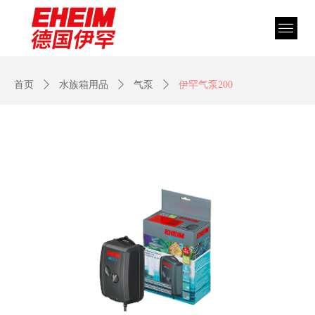
首页
ꄲ
水族箱用品
ꄲ
气泵
ꄲ
伊罕气泵200