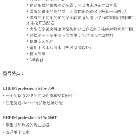
•
借助集成的抽吸辅助装置，可以快速填充过滤容器
•
带陶瓷轴承的高品质、无磨损陶瓷轴保证极其平稳的运行
•
带有易于使用的锁的安全软管适配器；仅当软管阀门关闭时
才能松开适配器
•
大型安全锁夹可确保泵头和过滤容器的连接绝对紧密且牢固
•
轻松清洁 – 使用清洁盖简单安全地清洁过滤材料
•
提供安装配件
•
适用于淡水和海水（热过滤器除外）
•
德国制造
•
3年保修
型号特点：
EHEIM professionalel 5e 350
• 完全配备原装伊罕过滤介质和安装附件
• 使用旋钮 (Xtender) 扩展过滤功能
EHEIM professionalel 5e 600T
• 带集成加热器的热过滤器
• 仅适用于淡水