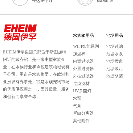
德国制造
长达36个月
水族箱用品
池塘用品
WIFI智能系列
池塘过滤
EHEIM伊罕集团总部位于斯图加特
加温棒
池塘水泵
附近的戴齐绍，是一家中型家族企
内置过滤器
池塘喷泉
业，在水族行业和承包建筑领域设有
外置过滤器
池塘吸污
子公司。重点是水族集团，在欧洲和
外挂过滤器
池塘杀菌
亚洲设有办事处。它是水族宠物市场
过滤滤材
的优质供应商之一，因其质量、服务
UV杀菌灯
和创新而享誉全球。
水泵
气泵
蛋白分离器
其他附件