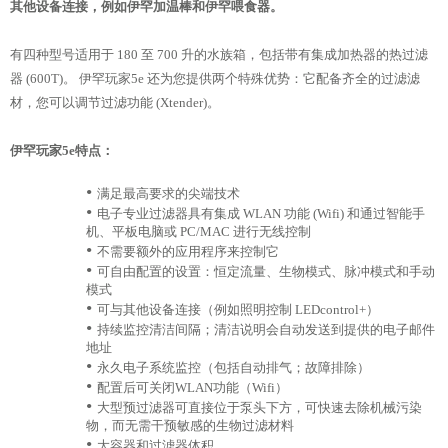
其他设备连接，例如伊罕加温棒和伊罕喂食器。
有四种型号适用于 180 至 700 升的水族箱，包括带有集成加热器的热过滤
器 (600T)。 伊罕玩家5e 还为您提供两个特殊优势：它配备齐全的过滤滤
材，您可以调节过滤功能 (Xtender)。
伊罕玩家5e特点：
•
满足最高要求的尖端技术
•
电子专业过滤器具有集成 WLAN 功能 (Wifi) 和通过智能手
机、平板电脑或 PC/MAC 进行无线控制
•
不需要额外的应用程序来控制它
•
可自由配置的设置：恒定流量、生物模式、脉冲模式和手动
模式
•
可与其他设备连接（例如照明控制 LEDcontrol+）
•
持续监控清洁间隔；清洁说明会自动发送到提供的电子邮件
地址
•
永久电子系统监控（包括自动排气；故障排除）
•
配置后可关闭WLAN功能（Wifi）
•
大型预过滤器可直接位于泵头下方，可快速去除机械污染
物，而无需干预敏感的生物过滤材料
•
大容器和过滤器体积