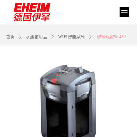
首页
ꄲ
水族箱用品
ꄲ
WIFI智能系列
ꄲ
伊罕玩家5e 450