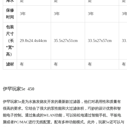
海水
是
是
是
是
保修
3年
3年
3年
3
时间
包装
尺寸
（长
29.8x24.4x44cm
35.5x27x51cm
33.5x27x57cm
33
*宽*
高）
滤材
有
有
有
有
伊罕玩家5e 450
伊罕玩家5e是为水族发烧友开发的最新款过滤器，他们对易用性和质量有
很高的要求。它结合了强大的泵性能和大过滤体积，巧妙的设计优势和智
能电子控制。通过集成的WLAN功能，可以轻松地通过智能手机、平板电
脑或者PC/MAC进行无线配置。配有多种功能模式。此外，玩家5e还可以与