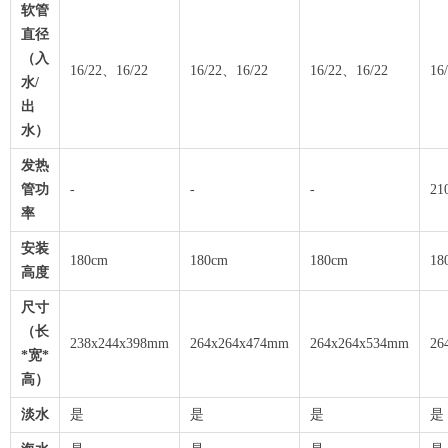
软管
直径
（入
16/22、16/22
16/22、16/22
16/22、16/22
16
水/
出
水）
发热
管功
-
-
-
21
率
安装
180cm
180cm
180cm
18
高度
尺寸
（长
238x244x398mm
264x264x474mm
264x264x534mm
26
*宽*
高）
淡水
是
是
是
是