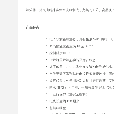
加温棒+e外壳由特殊实验室玻璃制成，完美的工艺、高品质的材料
产品特点
•
电子水族箱加热器，具有集成 WiFi 功能，可
•
精确的温度设置为 18 至 32 °C
•
控制精度±0.5℃
•
指示灯显示加热功能及运行状态
•
温度偏差 ± 2 °C，就会向存储的电子邮件
•
与伊罕数字系列其他电控设备智能连接（同
•
如有必要，可使用外部温度计进行调整（专
•
防水 (IPX8) - 为了在水中获得最佳 WiF
•
干运行保护（热安全控制）
•
电缆长度约 170 厘米
•
包括双吸盘