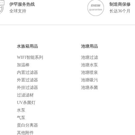
伊罕服务热线
制造商保修
全球支持
长达36个月
水族箱用品
池塘用品
WIFI智能系列
池塘过滤
加温棒
池塘水泵
内置过滤器
池塘喷泉
外置过滤器
池塘吸污
外挂过滤器
池塘杀菌
过滤滤材
UV杀菌灯
水泵
气泵
蛋白分离器
其他附件