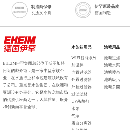
伊罕原装品质
制造商保修
德国制造
长达36个月
水族箱用品
池塘用品
WIFI智能系列
池塘过滤
EHEIM伊罕集团总部位于斯图加特
加温棒
池塘水泵
附近的戴齐绍，是一家中型家族企
内置过滤器
池塘喷泉
业，在水族行业和承包建筑领域设有
外置过滤器
池塘吸污
子公司。重点是水族集团，在欧洲和
外挂过滤器
池塘杀菌
亚洲设有办事处。它是水族宠物市场
过滤滤材
的优质供应商之一，因其质量、服务
UV杀菌灯
和创新而享誉全球。
水泵
气泵
蛋白分离器