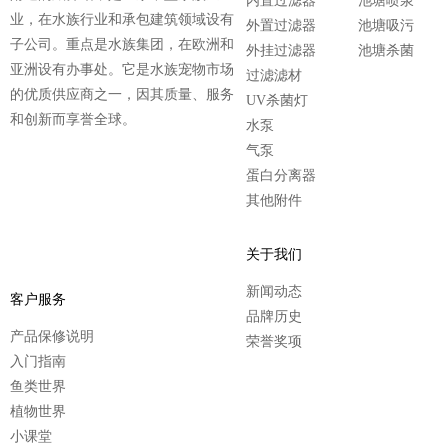
内置过滤器
池塘喷泉
业，在水族行业和承包建筑领域设有
外置过滤器
池塘吸污
子公司。重点是水族集团，在欧洲和
外挂过滤器
池塘杀菌
亚洲设有办事处。它是水族宠物市场
过滤滤材
的优质供应商之一，因其质量、服务
UV杀菌灯
和创新而享誉全球。
水泵
气泵
蛋白分离器
其他附件
关于我们
新闻动态
客户服务
品牌历史
产品保修说明
荣誉奖项
入门指南
鱼类世界
植物世界
小课堂