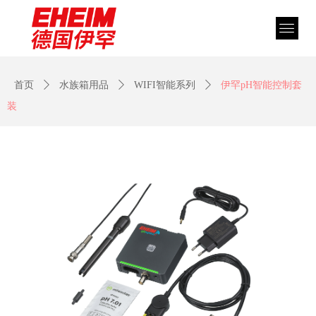
首页
ꄲ
水族箱用品
ꄲ
WIFI智能系列
ꄲ
伊罕pH智能控制套
装