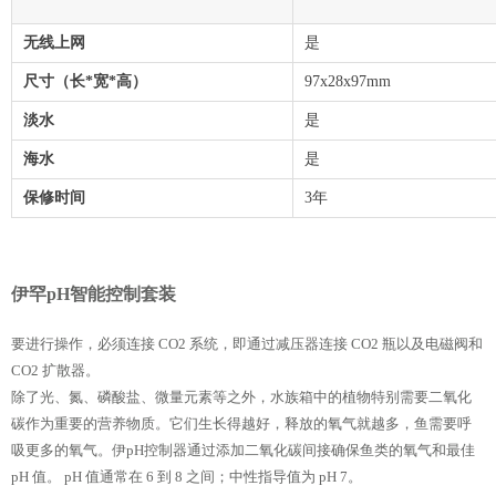
无线上网
是
尺寸（长*宽*高）
97x28x97mm
淡水
是
海水
是
保修时间
3年
伊罕pH智能控制套装
要进行操作，必须连接 CO2 系统，即通过减压器连接 CO2 瓶以及电磁阀和
CO2 扩散器。
除了光、氮、磷酸盐、微量元素等之外，水族箱中的植物特别需要二氧化
碳作为重要的营养物质。它们生长得越好，释放的氧气就越多，鱼需要呼
吸更多的氧气。伊pH控制器通过添加二氧化碳间接确保鱼类的氧气和最佳
pH 值。 pH 值通常在 6 到 8 之间；中性指导值为 pH 7。