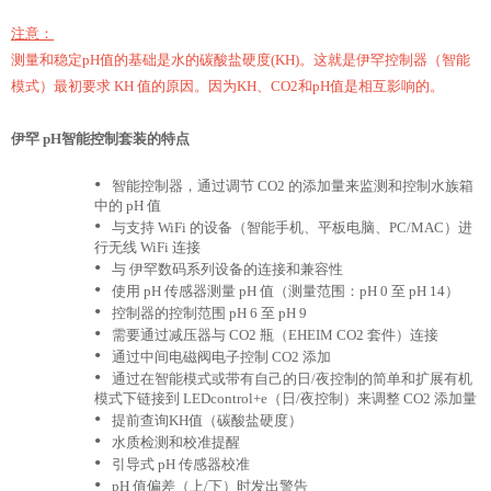
注意：
测量和稳定pH值的基础是水的碳酸盐硬度(KH)。这就是伊罕控制器（智能
模式）最初要求 KH 值的原因。因为KH、CO2和pH值是相互影响的。
伊罕 pH智能控制套装的特点
•
智能控制器，通过调节 CO2 的添加量来监测和控制水族箱
中的 pH 值
•
与支持 WiFi 的设备（智能手机、平板电脑、PC/MAC）进
行无线 WiFi 连接
•
与 伊罕数码系列设备的连接和兼容性
•
使用 pH 传感器测量 pH 值（测量范围：pH 0 至 pH 14）
•
控制器的控制范围 pH 6 至 pH 9
•
需要通过减压器与 CO2 瓶（EHEIM CO2 套件）连接
•
通过中间电磁阀电子控制 CO2 添加
•
通过在智能模式或带有自己的日/夜控制的简单和扩展有机
模式下链接到 LEDcontrol+e（日/夜控制）来调整 CO2 添加量
•
提前查询KH值（碳酸盐硬度）
•
水质检测和校准提醒
•
引导式 pH 传感器校准
•
pH 值偏差（上/下）时发出警告