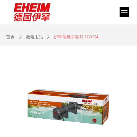
首页
ꄲ
池塘用品
ꄲ
伊罕池塘杀菌灯 UVC24