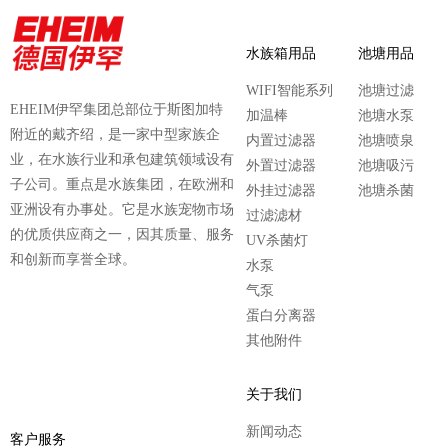
水族箱用品
池塘用品
WIFI智能系列
池塘过滤
EHEIM伊罕集团总部位于斯图加特
加温棒
池塘水泵
附近的戴齐绍，是一家中型家族企
内置过滤器
池塘喷泉
业，在水族行业和承包建筑领域设有
外置过滤器
池塘吸污
子公司。重点是水族集团，在欧洲和
外挂过滤器
池塘杀菌
亚洲设有办事处。它是水族宠物市场
过滤滤材
的优质供应商之一，因其质量、服务
UV杀菌灯
和创新而享誉全球。
水泵
气泵
蛋白分离器
其他附件
关于我们
新闻动态
客户服务