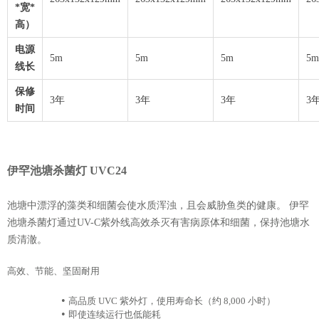
*宽*
高）
电源
5m
5m
5m
5m
线长
保修
3年
3年
3年
3
时间
伊罕池塘杀菌灯 UVC24
池塘中漂浮的藻类和细菌会使水质浑浊，且会威胁鱼类的健康。 伊罕
池塘杀菌灯通过UV-C紫外线高效杀灭有害病原体和细菌，保持池塘水
质清澈。
高效、节能、坚固耐用
•
高品质 UVC 紫外灯，使用寿命长（约 8,000 小时）
•
即使连续运行也低能耗