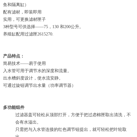
鱼和隔离缸）
配有滤材，即装即用
实用，可更换滤材匣子
3种型号可供选择——75，130 和200公升。
养殖缸配用过滤匣2615270.
产品特点：
简易技术——易于使用
入水管可用于调节水的深度和流量。
出水槽斜度设计，使水流安静。
可通过旋钮调节出水量（功率调节器）
多功能组件
过滤器盖可轻松从顶部打开，方便于把过虑棉匣取出清洗，不
会有水溢出。
只需把与入水管连接的红色调节钮提出，就可轻松把叶轮取
出。