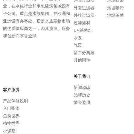
内置过滤器
池塘喷泉
业，在水族行业和承包建筑领域设有
外置过滤器
池塘吸污
子公司。重点是水族集团，在欧洲和
外挂过滤器
池塘杀菌
亚洲设有办事处。它是水族宠物市场
过滤滤材
的优质供应商之一，因其质量、服务
UV杀菌灯
和创新而享誉全球。
水泵
气泵
蛋白分离器
其他附件
关于我们
新闻动态
客户服务
品牌历史
产品保修说明
荣誉奖项
入门指南
鱼类世界
植物世界
小课堂