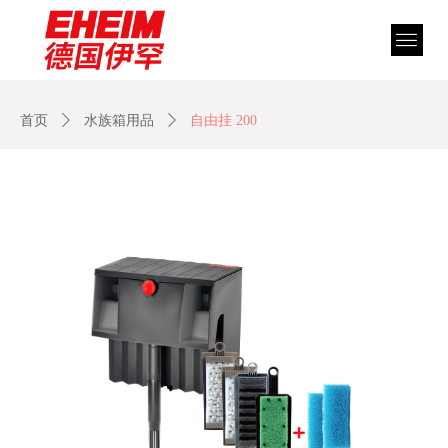
首页
ꄲ
水族箱用品
ꄲ
自由挂 200