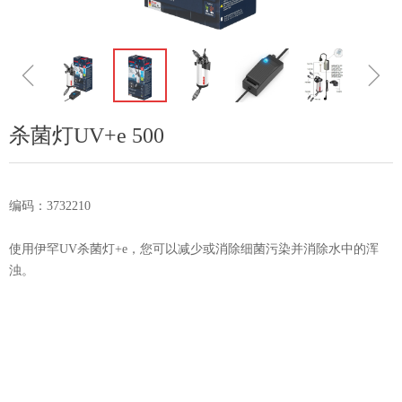
ꁆ
ꁇ
杀菌灯UV+e 500
编码：3732210
使用伊罕UV杀菌灯+e，您可以减少或消除细菌污染并消除水中的浑
浊。