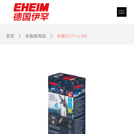
首页
ꄲ
水族箱用品
ꄲ
杀菌灯UV+e 500