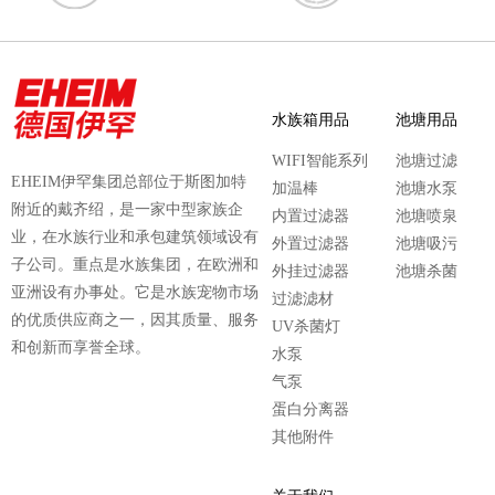
水族箱用品
池塘用品
WIFI智能系列
池塘过滤
EHEIM伊罕集团总部位于斯图加特
加温棒
池塘水泵
附近的戴齐绍，是一家中型家族企
内置过滤器
池塘喷泉
业，在水族行业和承包建筑领域设有
外置过滤器
池塘吸污
子公司。重点是水族集团，在欧洲和
外挂过滤器
池塘杀菌
亚洲设有办事处。它是水族宠物市场
过滤滤材
的优质供应商之一，因其质量、服务
UV杀菌灯
和创新而享誉全球。
水泵
气泵
蛋白分离器
其他附件