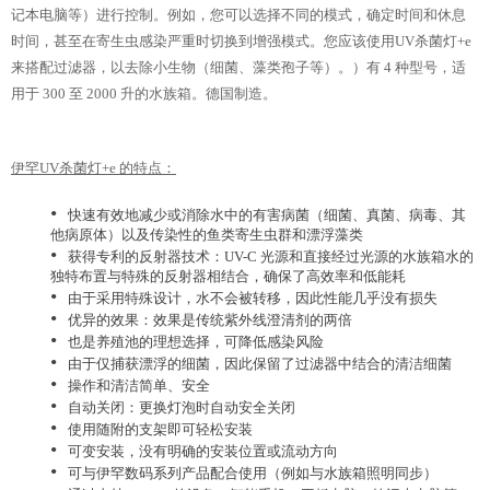
记本电脑等）进行控制。例如，您可以选择不同的模式，确定时间和休息
时间，甚至在寄生虫感染严重时切换到增强模式。您应该使用UV杀菌灯+e
来搭配过滤器，以去除小生物（细菌、藻类孢子等）。）有 4 种型号，适
用于 300 至 2000 升的水族箱。德国制造。
伊罕UV杀菌灯+e 的特点：
•
快速有效地减少或消除水中的有害病菌（细菌、真菌、病毒、其
他病原体）以及传染性的鱼类寄生虫群和漂浮藻类
•
获得专利的反射器技术：UV-C 光源和直接经过光源的水族箱水的
独特布置与特殊的反射器相结合，确保了高效率和低能耗
•
由于采用特殊设计，水不会被转移，因此性能几乎没有损失
•
优异的效果：效果是传统紫外线澄清剂的两倍
•
也是养殖池的理想选择，可降低感染风险
•
由于仅捕获漂浮的细菌，因此保留了过滤器中结合的清洁细菌
•
操作和清洁简单、安全
•
自动关闭：更换灯泡时自动安全关闭
•
使用随附的支架即可轻松安装
•
可变安装，没有明确的安装位置或流动方向
•
可与伊罕数码系列产品配合使用（例如与水族箱照明同步）