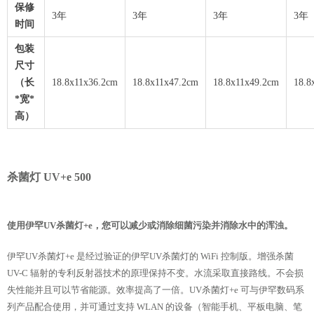
保修
3年
3年
3年
3年
时间
包装
尺寸
（长
18.8x11x36.2cm
18.8x11x47.2cm
18.8x11x49.2cm
18.8
*宽*
高）
杀菌灯 UV+e 500
使用伊罕UV杀菌灯+e，您可以减少或消除细菌污染并消除水中的浑浊。
伊罕UV杀菌灯+e 是经过验证的伊罕UV杀菌灯的 WiFi 控制版。增强杀菌
UV-C 辐射的专利反射器技术的原理保持不变。水流采取直接路线。不会损
失性能并且可以节省能源。效率提高了一倍。UV杀菌灯+e 可与伊罕数码系
列产品配合使用，并可通过支持 WLAN 的设备（智能手机、平板电脑、笔