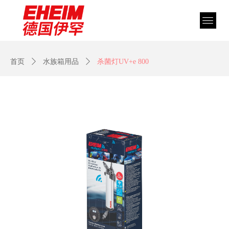
首页
ꄲ
水族箱用品
ꄲ
杀菌灯UV+e 800