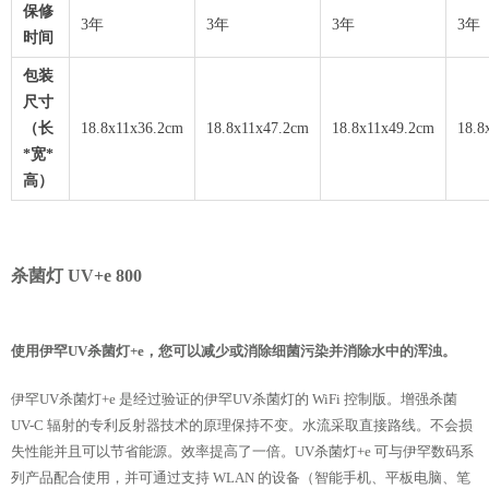
保修
3年
3年
3年
3年
时间
包装
尺寸
（长
18.8x11x36.2cm
18.8x11x47.2cm
18.8x11x49.2cm
18.8
*宽*
高）
杀菌灯 UV+e 800
使用伊罕UV杀菌灯+e，您可以减少或消除细菌污染并消除水中的浑浊。
伊罕UV杀菌灯+e 是经过验证的伊罕UV杀菌灯的 WiFi 控制版。增强杀菌
UV-C 辐射的专利反射器技术的原理保持不变。水流采取直接路线。不会损
失性能并且可以节省能源。效率提高了一倍。UV杀菌灯+e 可与伊罕数码系
列产品配合使用，并可通过支持 WLAN 的设备（智能手机、平板电脑、笔