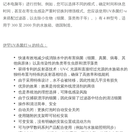
记本电脑等）进行控制。例如，您可以选择不同的模式，确定时间和休息
时间，甚至在寄生虫感染严重时切换到增强模式。您应该使用UV杀菌灯+e
来搭配过滤器，以去除小生物（细菌、藻类孢子等）。）有 4 种型号，适
用于 300 至 2000 升的水族箱。德国制造。
伊罕UV杀菌灯+e 的特点：
•
快速有效地减少或消除水中的有害病菌（细菌、真菌、病毒、其
他病原体）以及传染性的鱼类寄生虫群和漂浮藻类
•
获得专利的反射器技术：UV-C 光源和直接经过光源的水族箱水的
独特布置与特殊的反射器相结合，确保了高效率和低能耗
•
由于采用特殊设计，水不会被转移，因此性能几乎没有损失
•
优异的效果：效果是传统紫外线澄清剂的两倍
•
也是养殖池的理想选择，可降低感染风险
•
由于仅捕获漂浮的细菌，因此保留了过滤器中结合的清洁细菌
•
操作和清洁简单、安全
•
自动关闭：更换灯泡时自动安全关闭
•
使用随附的支架即可轻松安装
•
可变安装，没有明确的安装位置或流动方向
•
可与伊罕数码系列产品配合使用（例如与水族箱照明同步）