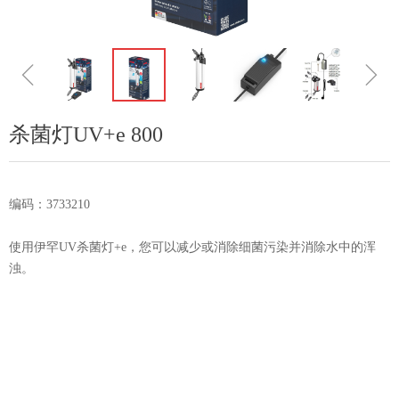
ꁆ
ꁇ
杀菌灯UV+e 800
编码：3733210
使用伊罕UV杀菌灯+e，您可以减少或消除细菌污染并消除水中的浑
浊。