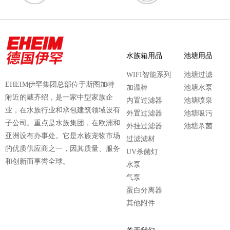
水族箱用品
池塘用品
WIFI智能系列
池塘过滤
EHEIM伊罕集团总部位于斯图加特
加温棒
池塘水泵
附近的戴齐绍，是一家中型家族企
内置过滤器
池塘喷泉
业，在水族行业和承包建筑领域设有
外置过滤器
池塘吸污
子公司。重点是水族集团，在欧洲和
外挂过滤器
池塘杀菌
亚洲设有办事处。它是水族宠物市场
过滤滤材
的优质供应商之一，因其质量、服务
UV杀菌灯
和创新而享誉全球。
水泵
气泵
蛋白分离器
其他附件