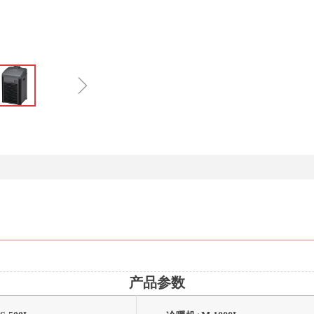
ꁇ
产品参数