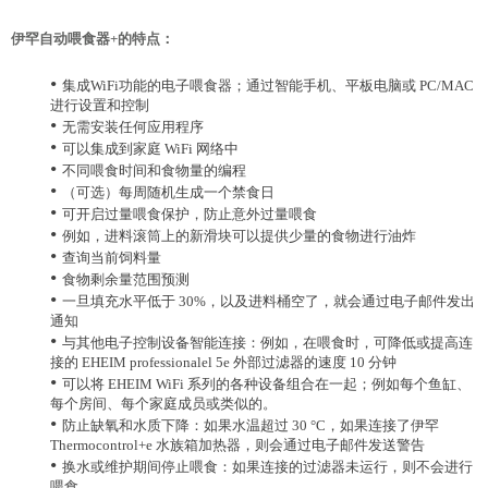
伊罕自动喂食器+的特点：
•
集成WiFi功能的电子喂食器；通过智能手机、平板电脑或 PC/MAC
进行设置和控制
•
无需安装任何应用程序
•
可以集成到家庭 WiFi 网络中
•
不同喂食时间和食物量的编程
•
（可选）每周随机生成一个禁食日
•
可开启过量喂食保护，防止意外过量喂食
•
例如，进料滚筒上的新滑块可以提供少量的食物进行油炸
•
查询当前饲料量
•
食物剩余量范围预测
•
一旦填充水平低于 30%，以及进料桶空了，就会通过电子邮件发出
通知
•
与其他电子控制设备智能连接：例如，在喂食时，可降低或提高连
接的 EHEIM professionalel 5e 外部过滤器的速度 10 分钟
•
可以将 EHEIM WiFi 系列的各种设备组合在一起；例如每个鱼缸、
每个房间、每个家庭成员或类似的。
•
防止缺氧和水质下降：如果水温超过 30 °C，如果连接了伊罕
Thermocontrol+e 水族箱加热器，则会通过电子邮件发送警告
•
换水或维护期间停止喂食：如果连接的过滤器未运行，则不会进行
喂食