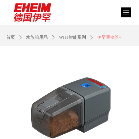
首页
ꄲ
水族箱用品
ꄲ
WIFI智能系列
ꄲ
伊罕喂食器+