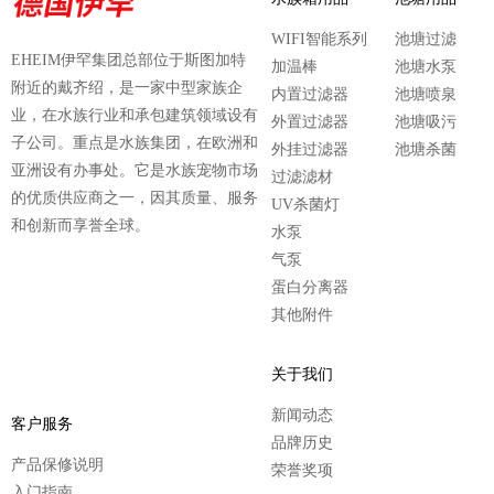
WIFI智能系列
池塘过滤
EHEIM伊罕集团总部位于斯图加特
加温棒
池塘水泵
附近的戴齐绍，是一家中型家族企
内置过滤器
池塘喷泉
业，在水族行业和承包建筑领域设有
外置过滤器
池塘吸污
子公司。重点是水族集团，在欧洲和
外挂过滤器
池塘杀菌
亚洲设有办事处。它是水族宠物市场
过滤滤材
的优质供应商之一，因其质量、服务
UV杀菌灯
和创新而享誉全球。
水泵
气泵
蛋白分离器
其他附件
关于我们
新闻动态
客户服务
品牌历史
产品保修说明
荣誉奖项
入门指南