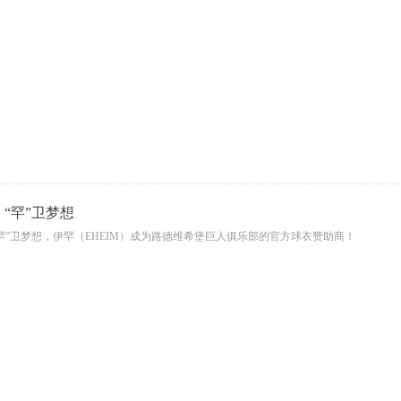
“罕”卫梦想
罕”卫梦想，伊罕（EHEIM）成为路德维希堡巨人俱乐部的官方球衣赞助商！