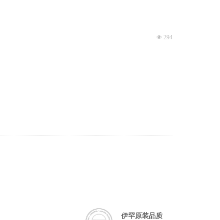
넶
294
伊罕原装品质