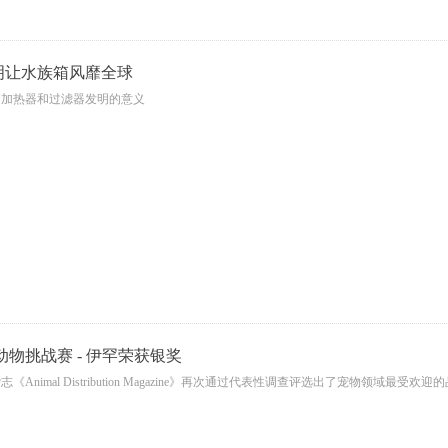
明让水族箱风靡全球
箱加热器和过滤器发明的意义
 年动物挑战赛 - 伊罕荣获银奖
《Animal Distribution Magazine》再次通过代表性调查评选出了宠物领域最受