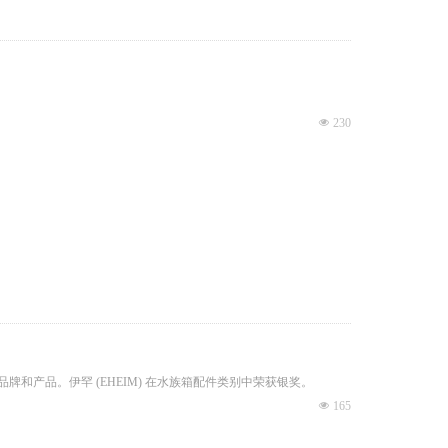
넶
230
欢迎的品牌和产品。伊罕 (EHEIM) 在水族箱配件类别中荣获银奖。
넶
165